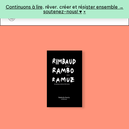
Panneau de gestion des cookies
Continuons à lire, rêver, créer et résister ensemble →
soutenez-nous! ♥︎
×
art&fiction
0
catalogue ↓
catalogue complet
à paraître
éditions de tête
programmes semestriels