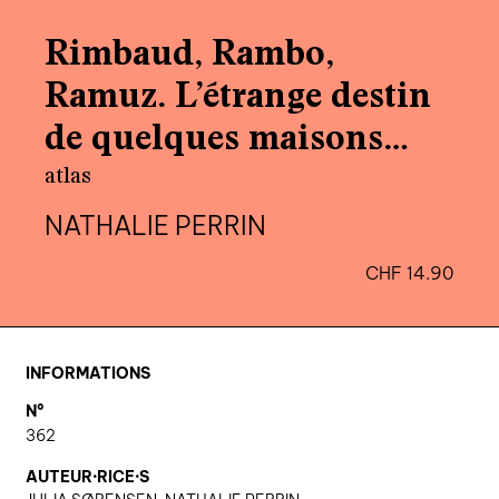
agenda
Rimbaud, Rambo,
au-delà du livre ↓
Ramuz. L’étrange destin
artistes en résidence
de quelques maisons
lectures performées
d’écrivains
atlas
podcasts
NATHALIE PERRIN
CHF
14.90
qui sommes-nous? ↓
éditions d’artistes
publications
INFORMATIONS
sonar/genève
N°
portraits
362
engagement durable
AUTEUR·RICE·S
charte ia