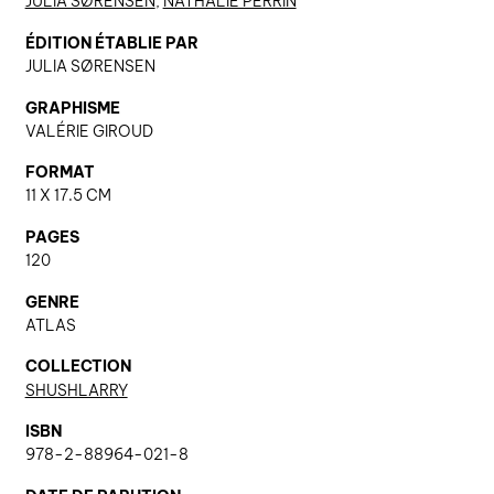
JULIA SØRENSEN
,
NATHALIE PERRIN
ÉDITION ÉTABLIE PAR
JULIA SØRENSEN
nous contacter ↓
GRAPHISME
nous contacter
VALÉRIE GIROUD
nous soutenir
FORMAT
nous trouver
11 X 17.5 CM
diffusion/librairies
PAGES
manuscrits
120
GENRE
ATLAS
COLLECTION
SHUSHLARRY
ISBN
978-2-88964-021-8