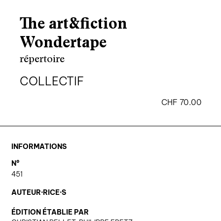
agenda
The art&fiction
au-delà du livre ↓
Wondertape
artistes en résidence
répertoire
lectures performées
COLLECTIF
podcasts
CHF
70.00
qui sommes-nous? ↓
éditions d’artistes
INFORMATIONS
publications
N°
sonar/genève
451
portraits
AUTEUR·RICE·S
engagement durable
ÉDITION ÉTABLIE PAR
charte ia