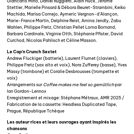
Giancarlo Mino, Daniel Ruggiero, Alain Huck, Jérôme
Stettler, Marielle Pinsard & Débora Beuret-Strambini, Keiko
Machida, Marisa Cornejo, Aymeric Vergnon-d’Alançon,
Marie-France Martin, Delphine Reist, Amina Jendly, Zabu
Wahlen, Philippe Fretz, Christian Pellet Lorna Bornand,
Barbara Cardinale, Virginie Otth, Stéphanie Pfister, David
Curchod, Nicolas Pahlisch et Céline Masson.
Le Cap’n Crunch Sextet
Andrew Fluckiger (batterie), Laurent Flumet (claviers),
Philippe Fretz (sax alto et voix), Nora Zufferey (basse), Yves
Massy (trombone) et Coralie Desbrousses (trompette et
voix)
Arrangements sur
Coffee makes me feel so gemütlich
par
Ian Gordon-Lennox
Enregistrement et mixage: Stéphane Métraux, AMR 2025 /
Fabrication de la cassette: Headless Duplicated Tape,
Prague, République Tchèque
Les auteur·rices et leurs ouvrages ayant inspirés les
chansons