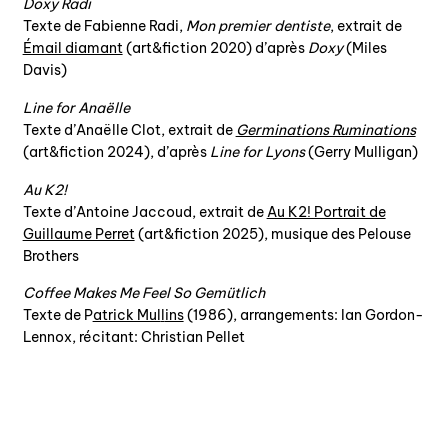
Doxy Radi
Texte de Fabienne Radi,
Mon premier dentiste
, extrait de
Émail diamant
(art&fiction 2020) d’après
Doxy
(Miles
Davis)
Line for Anaëlle
Texte d’Anaëlle Clot, extrait de
Germinations Ruminations
(art&fiction 2024), d’après
Line for Lyons
(Gerry Mulligan)
Au K2!
Texte d’Antoine Jaccoud, extrait de
Au K2! Portrait de
Guillaume Perret
(art&fiction 2025), musique des Pelouse
Brothers
Coffee Makes Me Feel So Gemütlich
Texte de P
atrick Mul
l
ins
(1986), arrangements: Ian Gordon-
Lennox, récitant: Christian Pellet