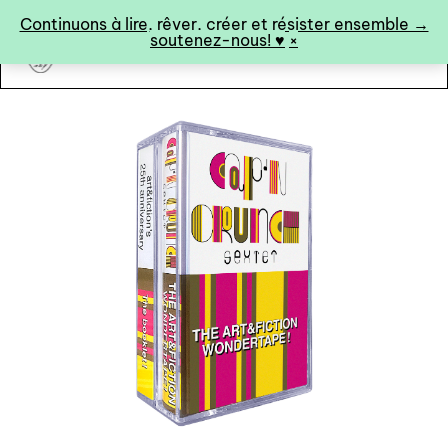
Panneau de gestion des cookies
Continuons à lire, rêver, créer et résister ensemble →
soutenez-nous! ♥︎
×
art&fiction
0
catalogue ↓
catalogue complet
à paraître
éditions de tête
programmes semestriels