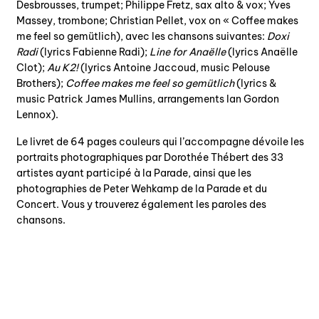
Desbrousses, trumpet; Philippe Fretz, sax alto & vox; Yves
Massey, trombone; Christian Pellet, vox on « Coffee makes
me feel so gemütlich), avec les chansons suivantes:
Doxi
Radi
(lyrics Fabienne Radi);
Line for Anaëlle
(lyrics Anaëlle
Clot);
Au K2!
(lyrics Antoine Jaccoud, music Pelouse
Brothers);
Coffee makes me feel so gemütlich
(lyrics &
music Patrick James Mullins, arrangements Ian Gordon
Lennox).
Le livret de 64 pages couleurs qui l’accompagne dévoile les
portraits photographiques par Dorothée Thébert des 33
artistes ayant participé à la Parade, ainsi que les
photographies de Peter Wehkamp de la Parade et du
Concert. Vous y trouverez également les paroles des
chansons.