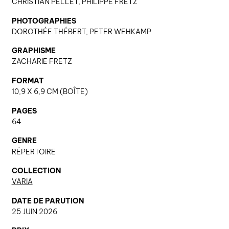
CHRISTIAN PELLET, PHILIPPE FRETZ
PHOTOGRAPHIES
DOROTHÉE THÉBERT, PETER WEHKAMP
nous contacter ↓
GRAPHISME
nous contacter
ZACHARIE FRETZ
nous soutenir
FORMAT
nous trouver
10,9 X 6,9 CM (BOÎTE)
diffusion/librairies
PAGES
manuscrits
64
GENRE
RÉPERTOIRE
COLLECTION
VARIA
DATE DE PARUTION
25 JUIN 2026