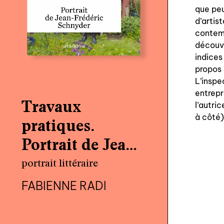
que peu
d’artis
contemp
découvr
indices
propos 
L’inspe
entrepr
Travaux
l’autri
à côté)
pratiques.
Portrait de Jean-
Frédéric
portrait littéraire
Schnyder
FABIENNE RADI