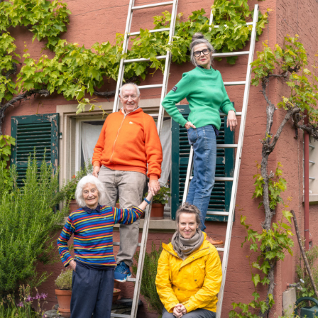
nous contacter
nous soutenir
nous trouver
diffusion/librairies
manuscrits