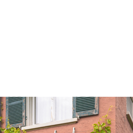
qui sommes-nous? ↓
éditions d’artistes
publications
sonar/genève
portraits
engagement durable
charte ia
nous contacter ↓