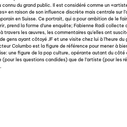
 connu du grand public. Il est considéré comme un «artist
à paraître
tes» en raison de son influence discrète mais centrale sur l’
orain en Suisse. Ce portrait, qui a pour ambition de le fai
éditions de tête
ir, prend la forme d’une enquête; Fabienne Radi collecte 
 à travers les œuvres, les commentaires qu’elles ont suscit
programmes semestriels
de gens ayant côtoyé JF et une visite chez lui à l’heure du 
cteur Columbo est la figure de référence pour mener à bie
ise: une figure de la pop culture, opérante autant du côté
ce (pour les questions candides) que de l’artiste (pour les 
agenda
.
au-delà du livre ↓
artistes en résidence
lectures performées
podcasts