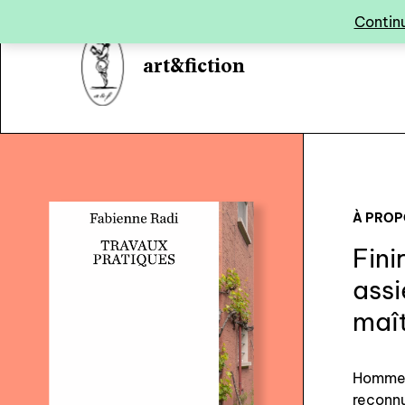
Panneau de gestion des cookies
Continu
art&fiction
À PRO
Fini
assi
maît
Homme r
reconnu