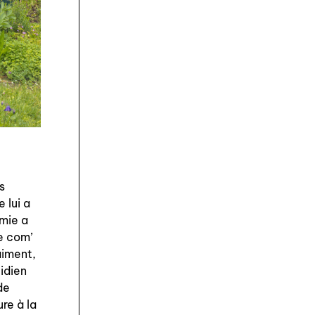
ns
 lui a
omie a
e com’
aiment,
tidien
 de
ure à la