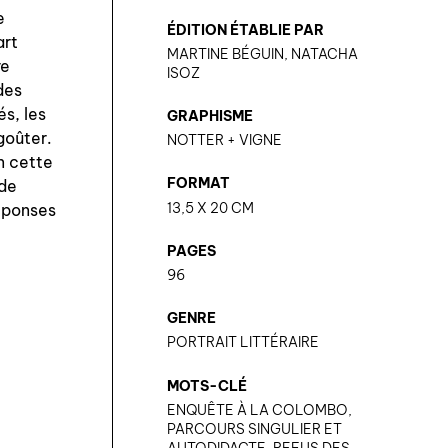
e
ÉDITION ÉTABLIE PAR
art
MARTINE BÉGUIN, NATACHA
re
ISOZ
des
és, les
GRAPHISME
goûter.
NOTTER + VIGNE
n cette
FORMAT
 de
13,5 X 20 CM
réponses
PAGES
96
GENRE
PORTRAIT LITTÉRAIRE
MOTS-CLÉ
ENQUÊTE À LA COLOMBO,
PARCOURS SINGULIER ET
AUTODIDACTE, REFUS DES