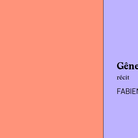
Gêne
récit
FABIE