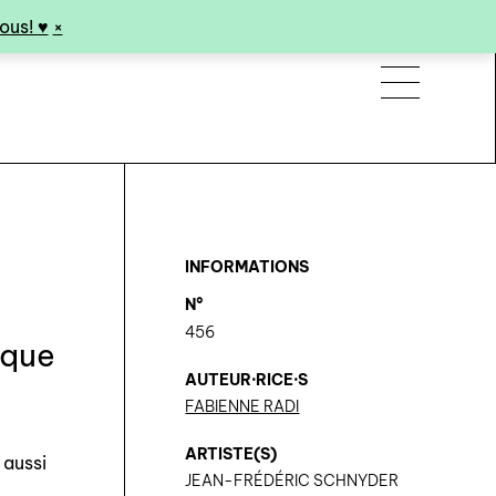
us! ♥︎
×
INFORMATIONS
N°
456
ique
AUTEUR·RICE·S
FABIENNE RADI
ARTISTE(S)
 aussi
JEAN-FRÉDÉRIC SCHNYDER