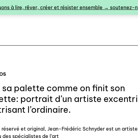
ons à lire, rêver, créer et résister ensemble → soutenez-no
POS
r sa palette comme on finit son
0
ette: portrait d’un artiste excentr
risant l’ordinaire.
catalogue ↓
éservé et original, Jean-Frédéric Schnyder est un artiste
 des spécialistes de l’art
catalogue complet