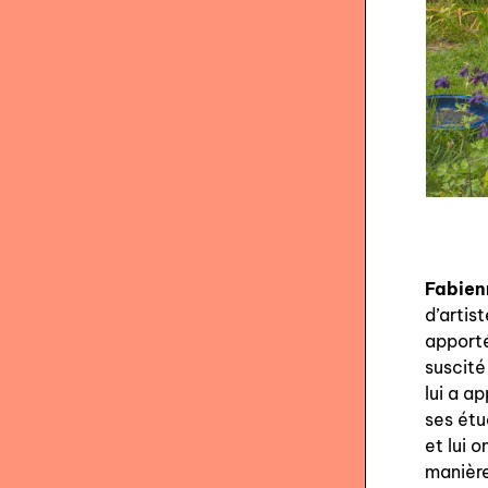
Fabien
d’artis
apporté
suscité
lui a a
ses étu
et lui 
manière