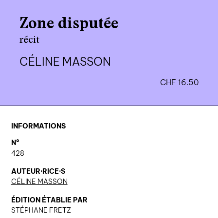
agenda
Zone disputée
au-delà du livre ↓
récit
artistes en résidence
CÉLINE MASSON
lectures performées
CHF
16.50
podcasts
qui sommes-nous? ↓
INFORMATIONS
éditions d’artistes
N°
428
publications
sonar/genève
AUTEUR·RICE·S
CÉLINE MASSON
portraits
ÉDITION ÉTABLIE PAR
engagement durable
STÉPHANE FRETZ
charte ia