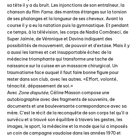
sa tête il y a du bruit. Les injonctions de son entraîneur, la
chanson du film
Fame
, des mantras étranges sur la torsion
de ses phalanges et la longueur de ses cheveux. Avant la
course il y a eu la natation puis la gymnastique. Et pendant
ce temps, à la télévision, les corps de Nadia Comăneci, de
Super Jaimie, de Véronique et Davina indiquent des
possibilités de mouvement, de pouvoir et d’extase. Mais il y
a aussi les larmes et cet insupportable échec de la
médecine triomphante qui transforme une tache de
naissance sur la cuisse en un massacre chirurgical. Un
traumatisme face auquel il faut faire bonne figure pour
rester dans son club, avec les autres. «Effort, volonté,
ténacité, dépassement de soi.»
Avec
Zone disputée
, Céline Masson compose une
autobiographie avec des fragments de souvenirs, de
documents et une bouleversante correspondance avec sa
mère. C’est le récit de la reconquête de son corps tel qu’il a
survécu et a trouvé son équilibre à travers les gestes, les
images, le sport, la médecine et la mode que lui a imposés
un coin de campagne vaudoise dans les années 1970 et