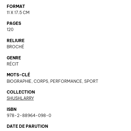
FORMAT
11 X 17.5 CM
nous contacter ↓
PAGES
nous contacter
120
nous soutenir
RELIURE
BROCHÉ
nous trouver
GENRE
diffusion/librairies
RÉCIT
manuscrits
MOTS-CLÉ
BIOGRAPHIE, CORPS, PERFORMANCE, SPORT
COLLECTION
SHUSHLARRY
ISBN
978-2-88964-098-0
DATE DE PARUTION