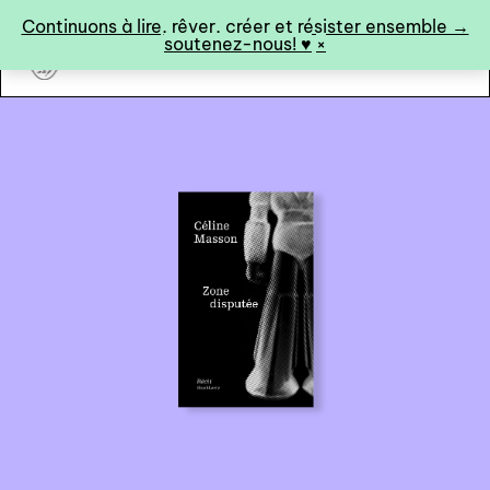
Panneau de gestion des cookies
Continuons à lire, rêver, créer et résister ensemble →
soutenez-nous! ♥︎
×
art&fiction
0
catalogue ↓
catalogue complet
à paraître
éditions de tête
programmes semestriels