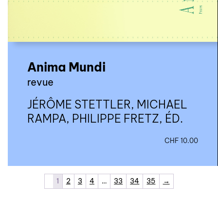
Anima Mundi
revue
JÉRÔME STETTLER, MICHAEL
RAMPA, PHILIPPE FRETZ, ÉD.
CHF
10.00
1
2
3
4
…
33
34
35
→