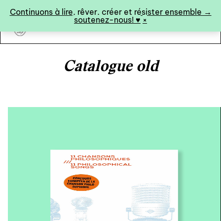
Panneau de gestion des cookies
Continuons à lire, rêver, créer et résister ensemble →
soutenez-nous! ♥︎
×
art&fiction
Catalogue old
0
catalogue ↓
catalogue complet
à paraître
éditions de tête
programmes semestriels