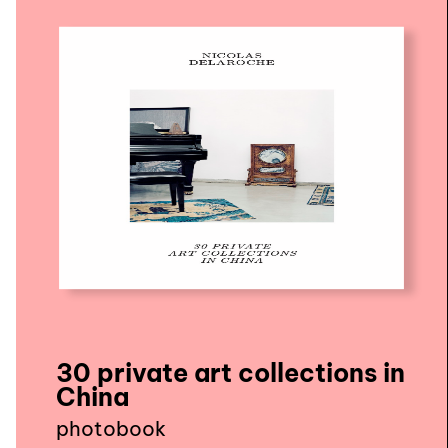
nous contacter ↓
nous contacter
nous soutenir
nous trouver
diffusion/librairies
manuscrits
30 private art collections in
China
photobook