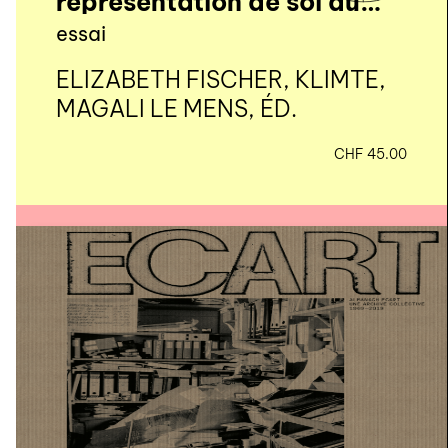
représentation de soi du
19e siècle à aujourd’hui
essai
ELIZABETH FISCHER, KLIMTE,
MAGALI LE MENS, ÉD.
CHF
45.00