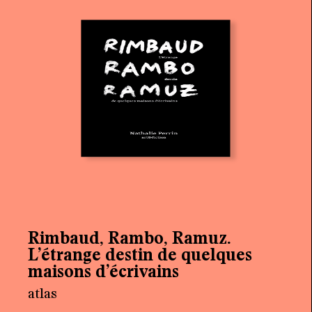
récit
FRANCINE WOHNLICH
CHF
14.90