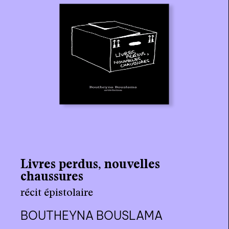
CHF
14.90
Ce site utilise des cookies et vous
donne le contrôle sur ceux que vous
souhaitez activer
TOUT ACCEPTER
TOUT REFUSER
PERSONNALISER
Politique de confidentialité