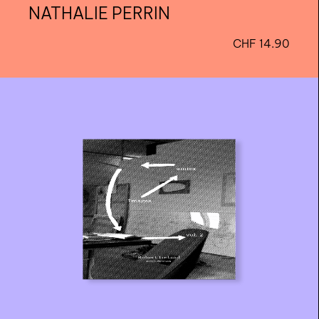
Images amies
carnet d'atelier
ROBERT IRELAND
CHF
14.90