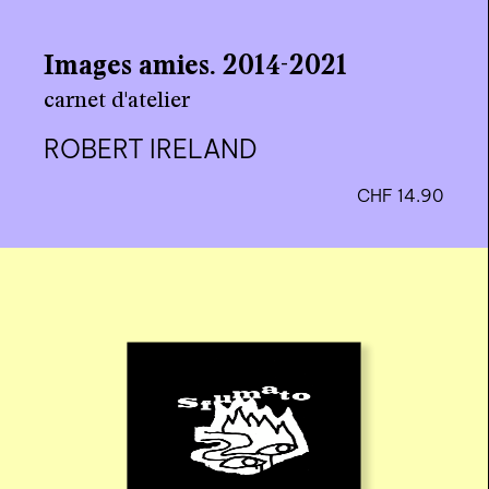
Holyhood, vol. 1 — Guadalupe,
California
roman
ALESSANDRO MERCURI
CHF
14.90