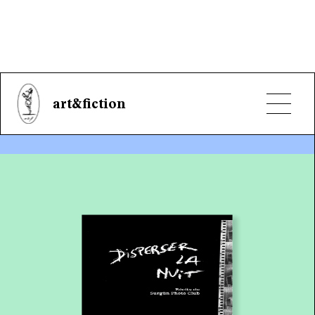
Échec et scotome
essai sur l'art
JEAN OTTH
CHF
17.80