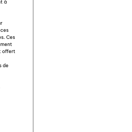
nt à
ur
 ces
es. Ces
lement
t offert
s de
n