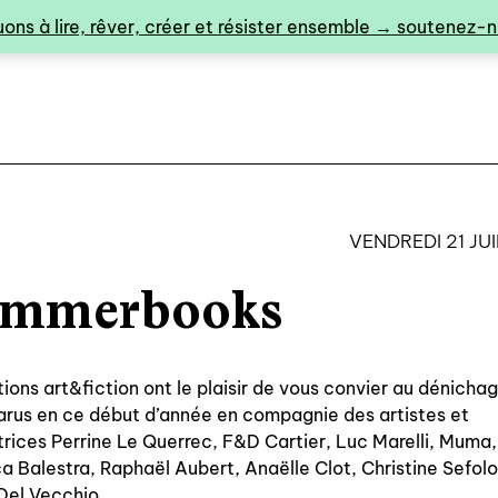
ons à lire, rêver, créer et résister ensemble → soutenez-no
VENDREDI 21 JU
mmerbooks
0
tions art&fiction ont le plaisir de vous convier au dénicha
parus en ce début d’année en compagnie des artistes et
trices Perrine Le Querrec, F&D Cartier, Luc Marelli, Muma,
catalogue ↓
 Balestra, Raphaël Aubert, Anaëlle Clot, Christine Sefol
Del Vecchio
catalogue complet