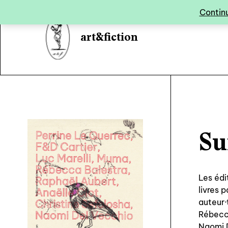
Panneau de gestion des cookies
Continu
art&fiction
Su
Les édi
livres 
auteur·
Rébecca
Naomi 