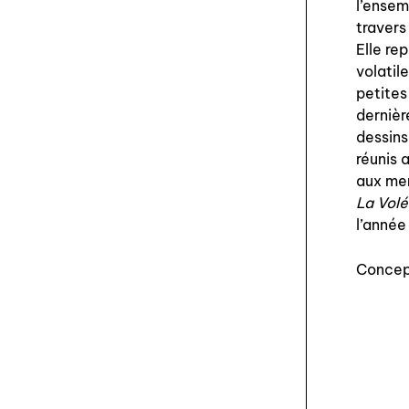
l’ensem
travers
Elle re
volatil
petites
dernièr
dessins
réunis 
aux mem
La Vol
l’année
Concept