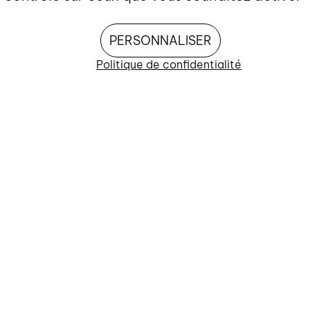
PERSONNALISER
Politique de confidentialité
AUTRES ÉVÉNEMENTS À VENIR
Exposition «
Hürzeler & G
EXPOSITION
Was sich als