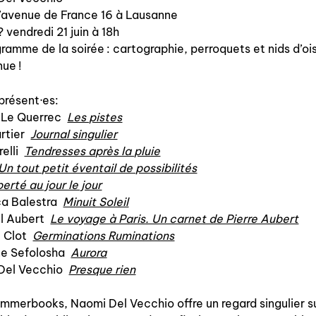
l’avenue de France 16 à Lausanne
à paraître
 vendredi 21 juin à 18h
ramme de la soirée : cartographie, perroquets et nids d’o
éditions de tête
ue !
programmes semestriels
présent·es:
e Le Querrec
Les pistes
rtier
Journal singulier
relli
Tendresses après la pluie
agenda
Un tout petit éventail de possibilités
berté au jour le jour
a Balestra
Minuit Soleil
l Aubert
Le voyage à Paris. Un carnet de Pierre Aubert
au-delà du livre ↓
e Clot
Germinations Ruminations
artistes en résidence
ine Sefolosha
Aurora
Del Vecchio
Presque rien
lectures performées
mmerbooks, Naomi Del Vecchio offre un regard singulier s
podcasts