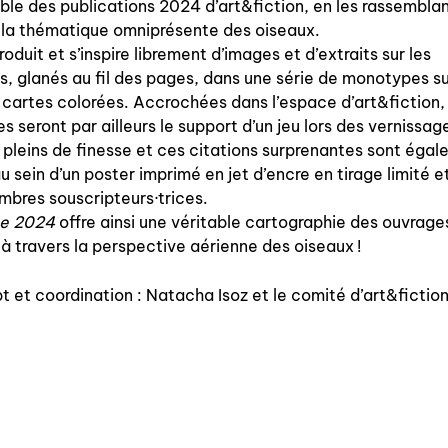
ble des publications 2024 d’art&fiction, en les rassembla
 la thématique omniprésente des oiseaux.
produit et s’inspire librement d’images et d’extraits sur les
es, glanés au fil des pages, dans une série de monotypes s
qui sommes-nous? ↓
 cartes colorées. Accrochées dans l’espace d’art&fiction,
es seront par ailleurs le support d’un jeu lors des vernissag
éditions d’artistes
 pleins de finesse et ces citations surprenantes sont éga
publications
au sein d’un poster imprimé en jet d’encre en tirage limité e
bres souscripteurs·trices.
sonar/genève
ée 2024
offre ainsi une véritable cartographie des ouvrage
portraits
 à travers la perspective aérienne des oiseaux !
engagement durable
 et coordination : Natacha Isoz et le comité d’art&fictio
charte ia
nous contacter ↓