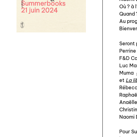
Où ? à 
Quand ?
Au prog
Bienven
Seront 
Perrin
F&D Ca
Luc Ma
Muma
et
La li
Rébecc
Raphaë
Anaëll
Christ
Naomi 
Pour Su