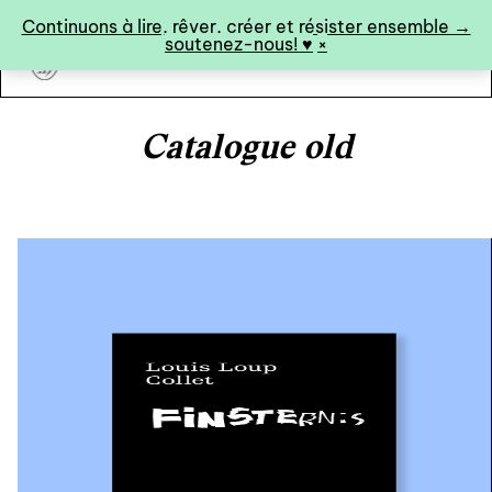
Panneau de gestion des cookies
Continuons à lire, rêver, créer et résister ensemble →
soutenez-nous! ♥︎
×
art&fiction
Catalogue old
0
catalogue ↓
catalogue complet
à paraître
éditions de tête
programmes semestriels