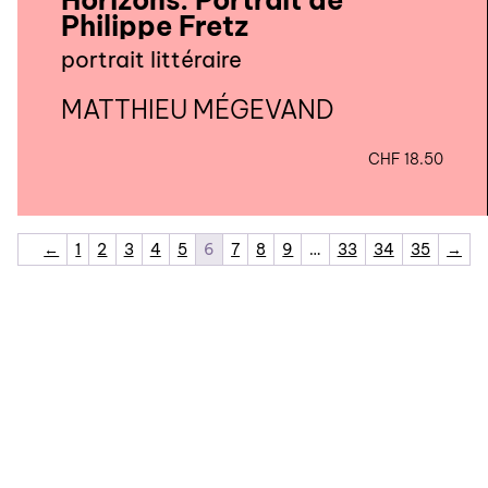
Philippe Fretz
portrait littéraire
MATTHIEU MÉGEVAND
CHF
18.50
←
1
2
3
4
5
6
7
8
9
…
33
34
35
→