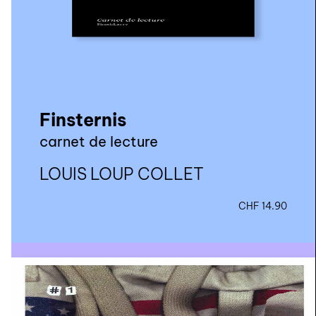
agenda
au-delà du livre ↓
artistes en résidence
lectures performées
Finsternis
podcasts
carnet de lecture
LOUIS LOUP COLLET
qui sommes-nous? ↓
éditions d’artistes
CHF
14.90
publications
sonar/genève
portraits
engagement durable
charte ia