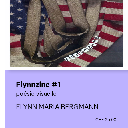
nous contacter ↓
nous contacter
nous soutenir
nous trouver
diffusion/librairies
manuscrits
Flynnzine #1
poésie visuelle
FLYNN MARIA BERGMANN
CHF
25.00