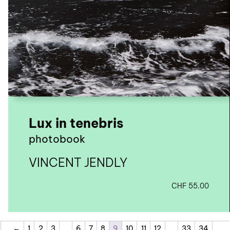
Lux in tenebris
photobook
VINCENT JENDLY
CHF
55.00
←
1
2
3
…
6
7
8
9
10
11
12
…
33
34