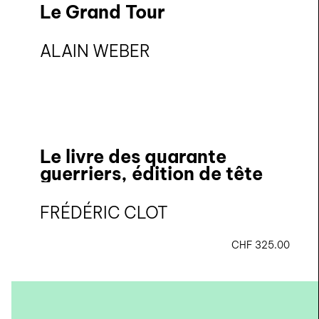
Le Grand Tour
nous contacter ↓
ALAIN WEBER
nous contacter
nous soutenir
nous trouver
diffusion/librairies
Le livre des quarante
manuscrits
guerriers, édition de tête
FRÉDÉRIC CLOT
CHF
325.00