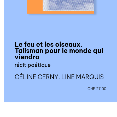
agenda
au-delà du livre ↓
artistes en résidence
lectures performées
Le feu et les oiseaux.
podcasts
Talisman pour le monde qui
viendra
récit poétique
qui sommes-nous? ↓
éditions d’artistes
CÉLINE CERNY, LINE MARQUIS
publications
CHF
27.00
sonar/genève
portraits
engagement durable
charte ia