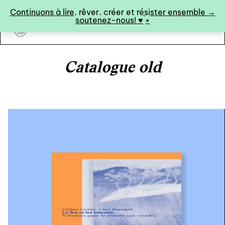
Panneau de gestion des cookies
Continuons à lire, rêver, créer et résister ensemble →
soutenez-nous! ♥︎
×
art&fiction
Catalogue old
0
catalogue ↓
catalogue complet
à paraître
éditions de tête
programmes semestriels