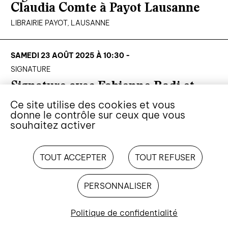
Claudia Comte à Payot Lausanne
LIBRAIRIE PAYOT, LAUSANNE
SAMEDI 23 AOÛT 2025 À 10:30 -
SIGNATURE
Signature avec Fabienne Radi et
Blaise Hofmann
Ce site utilise des cookies et vous
donne le contrôle sur ceux que vous
LIBRAIRIE LA FONTAINE, VEVEY
souhaitez activer
VENDREDI 22 AOÛT 2025 À 18:30 -
TOUT ACCEPTER
TOUT REFUSER
RENCONTRE
Rencontre avec Blaise Hofmann à
PERSONNALISER
Payot Morges
LIBRAIRIE PAYOT, MORGES
Politique de confidentialité