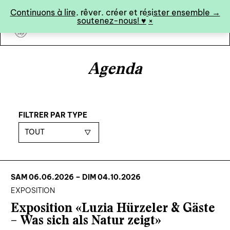
Panneau de gestion des cookies
Continuons à lire, rêver, créer et résister ensemble →
soutenez-nous! ♥︎
×
art&fiction
Agenda
0
FILTRER PAR TYPE
TOUT
catalogue ↓
catalogue complet
à paraître
SAM 06.06.2026
– DIM 04.10.2026
éditions de tête
EXPOSITION
programmes semestriels
Exposition «Luzia Hürzeler & Gäste
– Was sich als Natur zeigt»