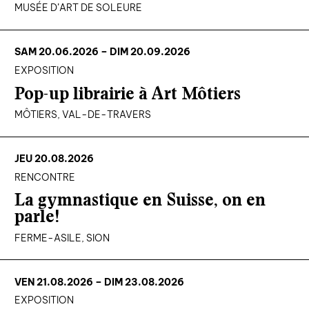
MUSÉE D’ART DE SOLEURE
agenda
SAM 20.06.2026
– DIM 20.09.2026
au-delà du livre ↓
EXPOSITION
artistes en résidence
Pop-up librairie à Art Môtiers
lectures performées
MÔTIERS, VAL-DE-TRAVERS
podcasts
JEU 20.08.2026
qui sommes-nous? ↓
RENCONTRE
éditions d’artistes
La gymnastique en Suisse, on en
parle!
publications
FERME-ASILE, SION
sonar/genève
portraits
VEN 21.08.2026
– DIM 23.08.2026
engagement durable
EXPOSITION
charte ia